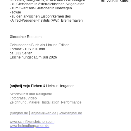
Mit Fotos, Kalligrafien, Texten und Zeichnungen
©
mit VG Bild-Kunst,
- zu Gletschern in österreichischen Skigebieten
- zum Svartisen-Gletscher in Norwegen
- sowie
- zu den arktischen Eisbohrkernen des
- Alfred-Wegener-Instituts (AWI), Bremerhaven
Gletscher
Requiem
Gebundenes Buch als Limited Edition
Format: 210 x 210 mm
ca. 132 Seiten
Erscheinungsdatum Juli 2026
[anjhel]
Anja Eichen & Helmut Hergarten
Schriftkunst und Kalligrafie
Fotografie, Video
Zeichnung, Malerei, Installation, Performance
|
@anjhel.de
anjhel@web.de
|
www.anjhel.de
www.schriftkunsteichen.com
www.helmuthergarten.de