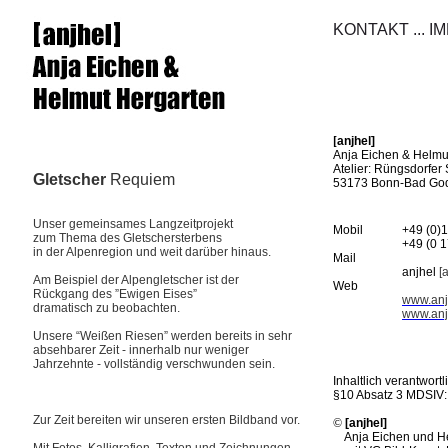
KONTAKT ... 
[
anjhel]
Anja Eichen & Helmu
Atelier: Rüngsdorfer S
Gletscher
Requiem
53173 Bonn-Bad Go
Unser gemeinsames Langzeitprojekt
Mobil
+49 (0)
zum Thema des Gletschersterbens
+49 (0 
in der Alpenregion und weit darüber hinaus.
Mail
anjhel
[a
Am Beispiel der Alpengletscher ist der
Web
Rückgang des ”Ewigen Eises”
www.anj
dramatisch zu beobachten.
www.anj
Unsere “Weißen Riesen” werden bereits in sehr
absehbarer Zeit - innerhalb nur weniger
Jahrzehnte - vollständig verschwunden sein.
Inhaltlich verantwort
§10 Absatz 3 MDSIV:
Zur Zeit bereiten wir unseren ersten Bildband vor.
©
[anjhel]
©
Anja Eichen und H